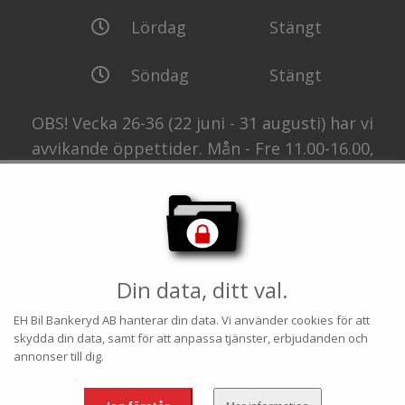
Lördag
Stängt
Söndag
Stängt
OBS! Vecka 26-36 (22 juni - 31 augusti) har vi
avvikande öppettider. Mån - Fre 11.00-16.00,
Lör-Sön Stängt. Det går bra att boka besök
utanför öppettiderna. Ring eller mejla för att
boka besök.
Din data, ditt val.
EH Bil Bankeryd AB
hanterar din data. Vi använder cookies för att
skydda din data, samt för att anpassa tjänster, erbjudanden och
copyright© 2022
annonser till dig.